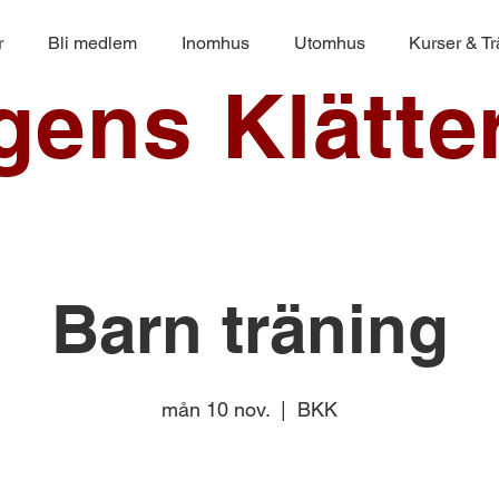
r
Bli medlem
Inomhus
Utomhus
Kurser & T
ngens Klätte
Barn träning
mån 10 nov.
  |  
BKK