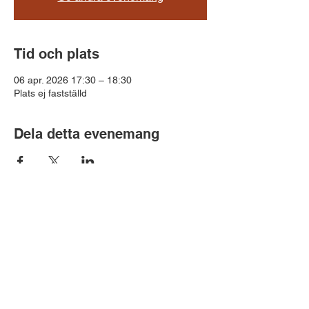
Tid och plats
06 apr. 2026 17:30 – 18:30
Plats ej fastställd
Dela detta evenemang
Billingens Klätterklubb
Gruvgatan 4c
541 31 SKÖVDE
Mail:
info@billingensklatterklubb.se