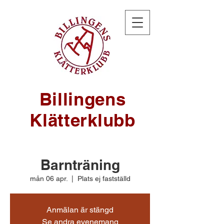
Billingens
Klätterklubb
Barnträning
mån 06 apr.
  |  
Plats ej fastställd
Anmälan är stängd
Se andra evenemang