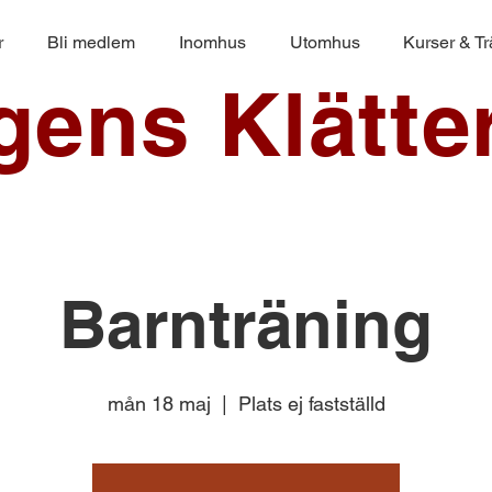
r
Bli medlem
Inomhus
Utomhus
Kurser & T
ngens Klätte
Barnträning
mån 18 maj
  |  
Plats ej fastställd