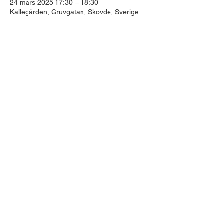
24 mars 2025 17:30 – 18:30
Källegården, Gruvgatan, Skövde, Sverige
Dela detta evenemang
Billingens Klätterklubb
Gruvgatan 4c
541 31 SKÖVDE
Mail:
info@billingensklatterklubb.se