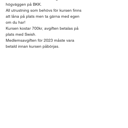
högväggen på BKK.
All utrustning som behövs för kursen finns 
att låna på plats men ta gärna med egen 
om du har! 
Kursen kostar 700kr, avgiften betalas på 
plats med Swish.
Medlemsavgiften för 2023 måste vara 
betald innan kursen påbörjas.
Visa mer
Dela detta evenemang
Billingens Klätterklubb