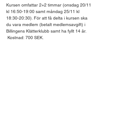
Kursen omfattar 2+2 timmar (onsdag 20/11 
kl 16:50-19:00 samt måndag 25/11 kl 
18:30-20:30). För att få delta i kursen ska 
du vara medlem (betalt medlemsavgift) i 
Billingens Klätterklubb samt ha fyllt 14 år. 
 Kostnad: 700 SEK.
Dela detta evenemang
Billingens Klätterklubb
Gruvgatan 4c
541 31 SKÖVDE
Mail:
info@billingensklatterklubb.se