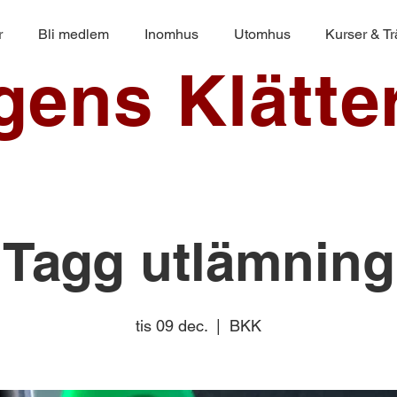
r
Bli medlem
Inomhus
Utomhus
Kurser & T
ngens Klätte
Tagg utlämning
tis 09 dec.
  |  
BKK