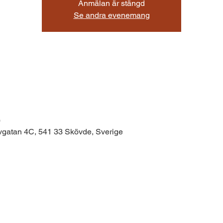
Anmälan är stängd
Se andra evenemang
0
uvgatan 4C, 541 33 Skövde, Sverige