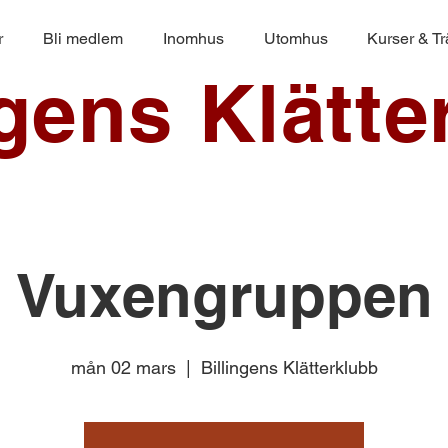
r
Bli medlem
Inomhus
Utomhus
Kurser & T
ngens Klätte
Vuxengruppen
mån 02 mars
  |  
Billingens Klätterklubb