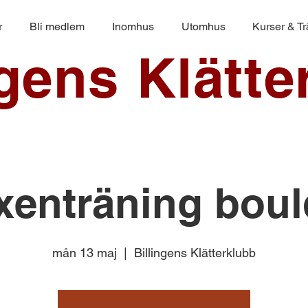
r
Bli medlem
Inomhus
Utomhus
Kurser & T
ngens Klätte
xenträning boul
mån 13 maj
  |  
Billingens Klätterklubb