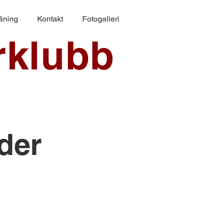
räning
Kontakt
Fotogalleri
rklubb
der