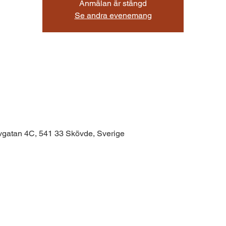
Anmälan är stängd
Se andra evenemang
uvgatan 4C, 541 33 Skövde, Sverige